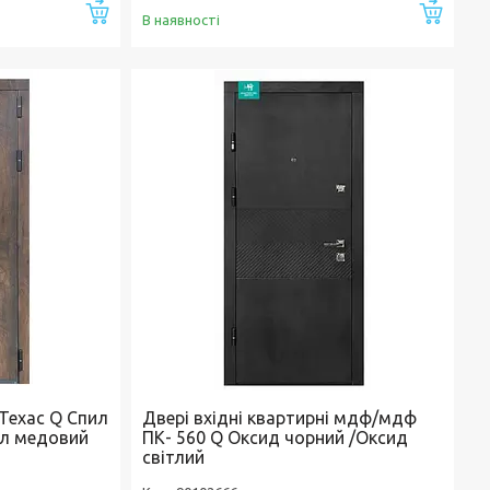
Купити
Купи
В наявності
Техас Q Спил
Двері вхідні квартирні мдф/мдф
ил медовий
ПК- 560 Q Оксид чорний /Оксид
світлий