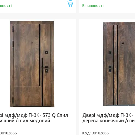
Купити
явності
В наявності
рі мдф/мдф П-3К- 573 Q Спил
Двері мдф/мдф П-3К- 
ьячний /спил медовий
дерева коньячний /сп
90102666
90102666