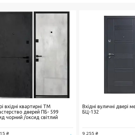
і вхідні квартирні ТМ
Вхідні вуличні двері 
астерство дверей ПБ- 599
БЦ-132
ид чорний /оксид світлий
15 ₴
9 255 ₴