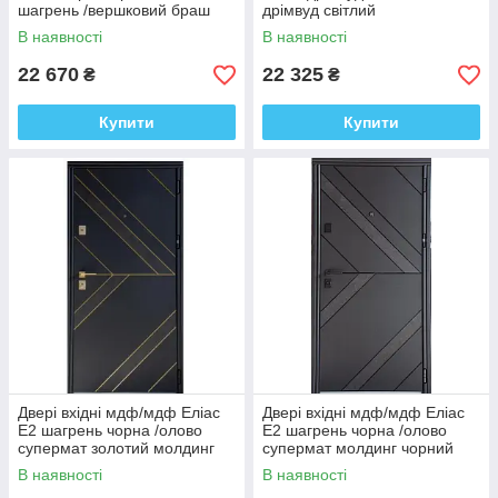
шагрень /вершковий браш
дрімвуд світлий
В наявності
В наявності
22 670
22 325
₴
₴
Купити
Купити
Двері вхідні мдф/мдф Еліас
Двері вхідні мдф/мдф Еліас
Е2 шагрень чорна /олово
Е2 шагрень чорна /олово
супермат золотий молдинг
супермат молдинг чорний
В наявності
В наявності