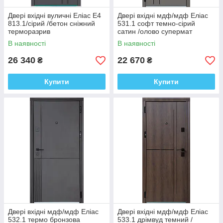
Двері вхідні вуличні Еліас Е4
Двері вхідні мдф/мдф Еліас
813.1/сірий /бетон сніжний
531.1 софт темно-сірий
терморазрив
сатин /олово супермат
В наявності
В наявності
26 340
22 670
₴
₴
Купити
Купити
Двері вхідні мдф/мдф Еліас
Двері вхідні мдф/мдф Еліас
532.1 термо бронзова
533.1 дрімвуд темний /