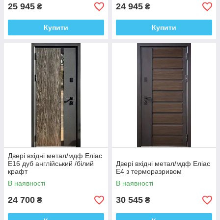
25 945
24 945
₴
₴
Купити
Купити
Двері вхідні метал/мдф Еліас
Е16 дуб англійський /білий
Двері вхідні метал/мдф Еліас
крафт
Е4 з терморазривом
В наявності
В наявності
24 700
30 545
₴
₴