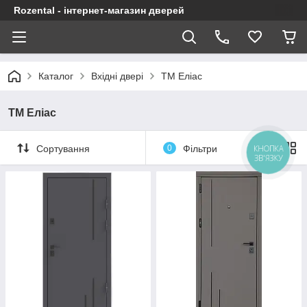
Rozental - інтернет-магазин дверей
Каталог
Вхідні двері
ТМ Еліас
ТМ Еліас
Сортування
0
Фільтри
КНОПКА
ЗВ'ЯЗКУ