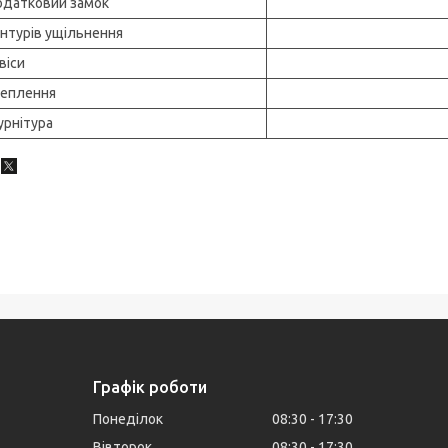
датковий замок
нтурів ущільнення
віси
еплення
рнітура
Графік роботи
Понеділок
08:30
17:30
Вівторок
08:30
17:30