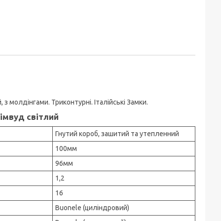
, з молдінгами. Триконтурні. Італійські Замки.
імвуд світлий
Гнутий короб, зашитий та утепленний
100мм
96мм
1,2
16
Buonele (циліндровий)