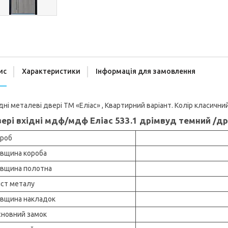
ис
Характеристики
Інформація для замовлення
дні металеві двері ТМ «Еліас» , Квартирний варіант. Колір класичний
ері вхідні мдф/мдф Еліас 533.1 дрімвуд темний /др
роб
вщина короба
вщина полотна
ст металу
вщина накладок
новний замок