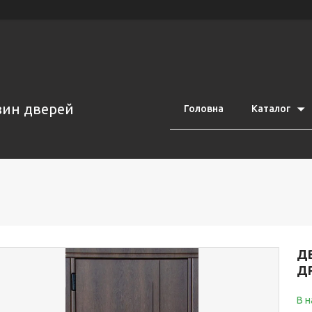
азин дверей
Головна
Каталог
ДВ
Д
В н