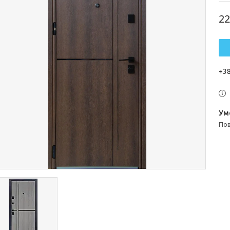
22
+38
п