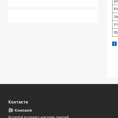
До
Ко
За
Ут
Фу
Контакти
Rozental інтернет-магазин дверей