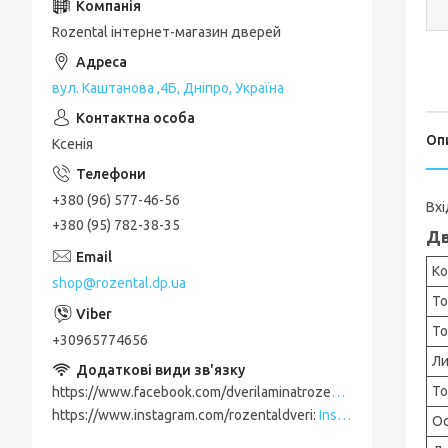
Rozental інтернет-магазин дверей
вул. Каштанова ,4Б, Дніпро, Україна
Оп
Ксенія
+380 (96) 577-46-56
Вхі
+380 (95) 782-38-35
Дв
Ко
shop@rozental.dp.ua
То
То
+30965774656
Ли
То
https://www.facebook.com/dverilaminatrozental
Facebook
https://www.instagram.com/rozentaldveri
Instagram
Ос