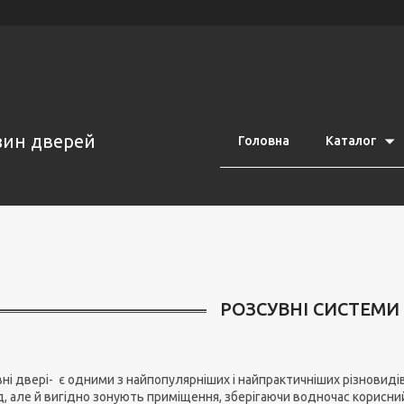
азин дверей
Головна
Каталог
РОЗСУВНІ СИСТЕМИ
ні двері- є одними з найпопулярніших і найпрактичніших різновиді
, але й вигідно зонують приміщення, зберігаючи водночас корисний