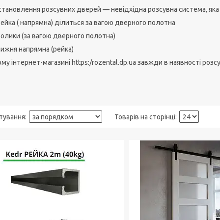
тановлення розсувних дверей — невідхідна розсувна система, яка м
ейка ( напрямна) ділиться за вагою дверного полотна
ролики (за вагою дверного полотна)
нижня напрямна (рейка)
му інтернет-магазині https:/rozental.dp.ua завжди в наявності роз