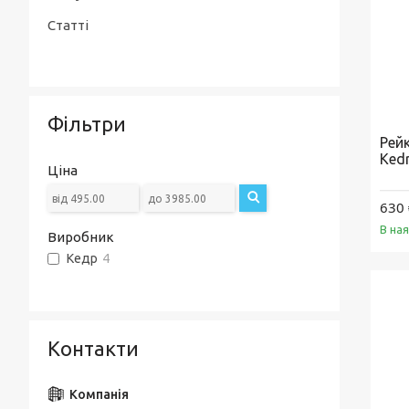
Статті
Фільтри
Рей
Kedr
Ціна
630 
В на
Виробник
Кедр
4
Контакти