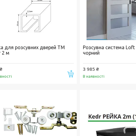
ка для розсувних дверей ТМ
Розсувна система Loft
 2 м
чорний
₴
3 985 ₴
Купити
явності
В наявності