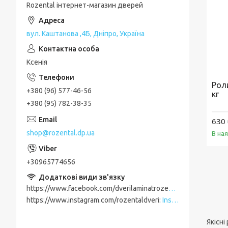
Rozental інтернет-магазин дверей
вул. Каштанова ,4Б, Дніпро, Україна
Ксенія
Рол
+380 (96) 577-46-56
кг
+380 (95) 782-38-35
630
shop@rozental.dp.ua
В на
+30965774656
https://www.facebook.com/dverilaminatrozental
Facebook
https://www.instagram.com/rozentaldveri
Instagram
Якісні