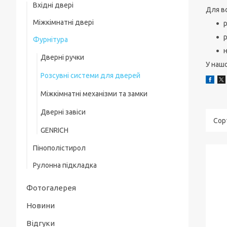
Вхідні двері
Для вс
Міжкімнатні двері
ТМ Магда
р
Фурнітура
Міжкімнатні двері ТМ "StilDoors"
ТМ Еліас
Дверні ручки
Міжкімнатні двері ТМ "КФД"
ТМ Міністерство дверей
У нашо
Розсувні системи для дверей
Міжкімнатні двері ТМ Корфад Експрес
ТМ Меджік
Міжкімнатні механізми та замки
ТМ City Line
Дверні завіси
ТМ Сіті Лайн Експрес
GENRICH
ТМ KORFAD
Пінополістирол
ТМ Leador Express
Рулонна підкладка
Фотогалерея
Новини
Відгуки