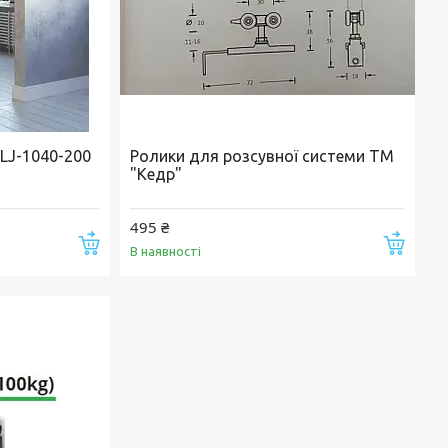
 LJ-1040-200
Ролики для розсувної системи ТМ
"Кедр"
495 ₴
Купити
Купи
В наявності