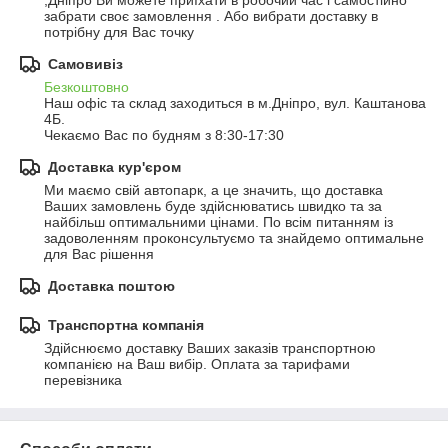
,Дніпро Ви можете приїхати в робочий час і самостійно 
забрати своє замовлення . Або вибрати доставку в 
потрібну для Вас точку
Самовивіз
Безкоштовно
Наш офіс та склад заходиться в м.Дніпро, вул. Каштанова 
4Б.

Чекаємо Вас по будням з 8:30-17:30
Доставка кур'єром
Ми маємо свій автопарк, а це значить, що доставка 
Ваших замовлень буде здійснюватись швидко та за 
найбільш оптимальними цінами. По всім питанням із 
задоволенням проконсультуємо та знайдемо оптимальне 
для Вас рішення
Доставка поштою
Транспортна компанія
Здійснюємо доставку Ваших заказів транспортною 
компанією на Ваш вибір. Оплата за тарифами 
перевізника