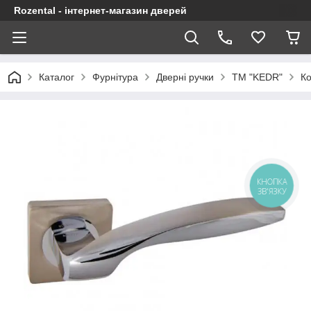
Rozental - інтернет-магазин дверей
Каталог
Фурнітура
Дверні ручки
ТМ "KEDR"
Ко
КНОПКА
ЗВ'ЯЗКУ