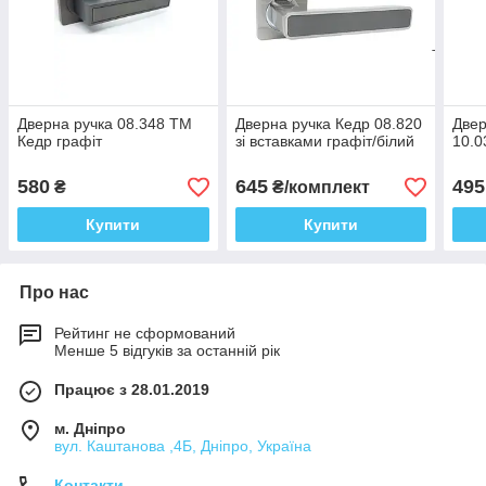
Дверна ручка 08.348 ТМ
Дверна ручка Кедр 08.820
Двер
Кедр графіт
зі вставками графіт/білий
10.0
580
645
495
₴
₴/комплект
Купити
Купити
Про нас
Рейтинг не сформований
Менше 5 відгуків за останній рік
Працює з 28.01.2019
м. Дніпро
вул. Каштанова ,4Б, Дніпро, Україна
Контакти