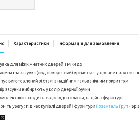
ис
Характеристики
Інформація для замовлення
сувка для міжкімнатних дверей ТМ Кедр
кімнатна засувка (пид поворотний) врізається у дверне полотно, п
пус виготовлений зі сталі з надійним гальванічним покриттям.
ір засувки вибирають у колір дверної ручки
омплектацію входить: відповідна планка, надійна фурнітура
рніть увагу
: під час купівлі дверей і фурнітури
Розенталь Груп
- вр