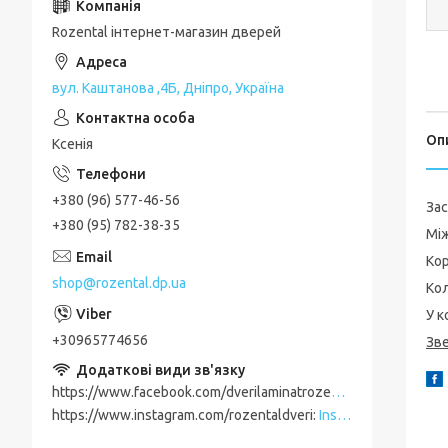
Rozental інтернет-магазин дверей
вул. Каштанова ,4Б, Дніпро, Україна
Оп
Ксенія
+380 (96) 577-46-56
За
+380 (95) 782-38-35
Між
Кор
shop@rozental.dp.ua
Кол
У к
+30965774656
Зве
https://www.facebook.com/dverilaminatrozental
Facebook
https://www.instagram.com/rozentaldveri
Instagram