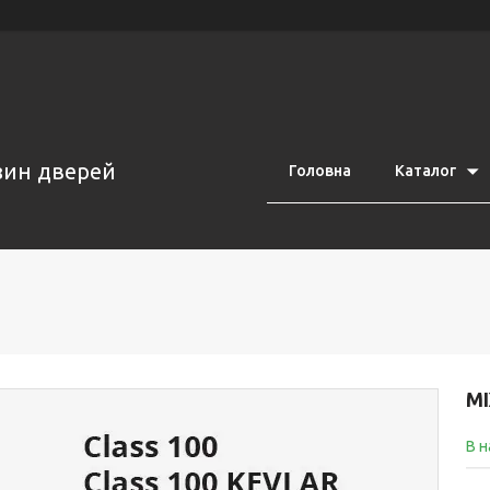
азин дверей
Головна
Каталог
М
В н