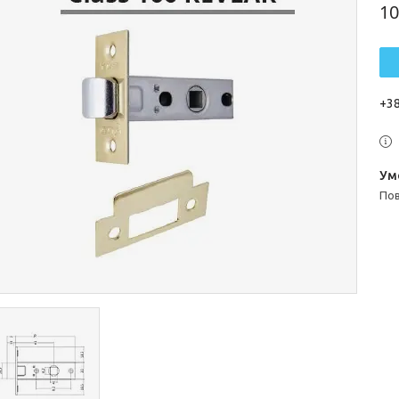
10
+38
п