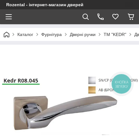
Rozental - інтернет-магазин дверей
Каталог
Фурнітура
Дверні ручки
ТМ "KEDR"
Дв
КНОПКА
ЗВ'ЯЗКУ