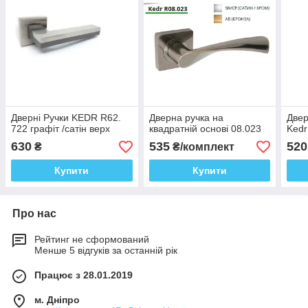
Дверні Ручки KEDR R62.
Дверна ручка на
Двер
722 графіт /сатін верх
квадратній основі 08.023
Kedr
630
535
520
₴
₴/комплект
Купити
Купити
Про нас
Рейтинг не сформований
Менше 5 відгуків за останній рік
Працює з 28.01.2019
м. Дніпро