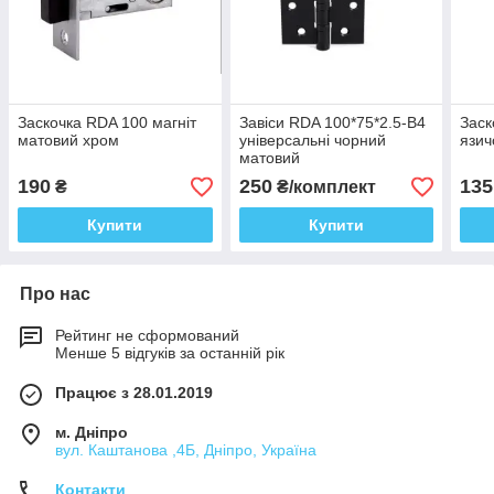
Заскочка RDA 100 магніт
Завіси RDA 100*75*2.5-В4
Заск
матовий хром
універсальні чорний
язич
матовий
190
250
135
₴
₴/комплект
Купити
Купити
Про нас
Рейтинг не сформований
Менше 5 відгуків за останній рік
Працює з 28.01.2019
м. Дніпро
вул. Каштанова ,4Б, Дніпро, Україна
Контакти