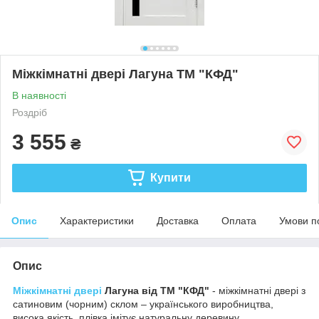
Міжкімнатні двері Лагуна ТМ "КФД"
В наявності
Роздріб
3 555
₴
Купити
Опис
Характеристики
Доставка
Оплата
Умови п
Опис
Міжкімнатні двері
Лагуна від ТМ "КФД"
- міжкімнатні двері з
сатиновим (чорним) склом – українського виробництва,
висока якість, плівка імітує натуральну деревину.