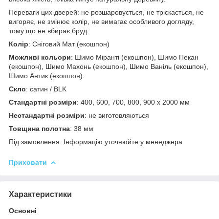
Переваги цих дверей: не розшаровується, не тріскається, не
вигоряє, не змінює колір, не вимагає особливого догляду,
тому що не вбирає бруд.
Колір
: Сніговий Мат (екошпон)
Можливі кольори
: Шимо Міранті (екошпон), Шимо Пекан
(екошпон), Шимо Махонь (екошпон), Шимо Ваніль (екошпон),
Шимо Антик (екошпон).
Скло
: сатин / BLK
Стандартні розміри
: 400, 600, 700, 800, 900 х 2000 мм
Нестандартні розміри
: не виготовляються
Товщина полотна
: 38 мм
Під замовлення. Інформацію уточнюйте у менеджера
Приховати
Характеристики
Основні