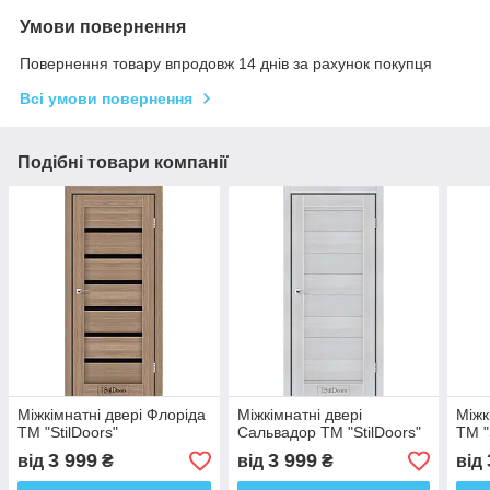
Умови повернення
Повернення товару впродовж 14 днів за рахунок покупця
Всі умови повернення
Подібні товари компанії
Міжкімнатні двері Флоріда
Міжкімнатні двері
Міжк
ТМ "StilDoors"
Сальвадор ТМ "StilDoors"
ТМ "
3 999
3 999
від
₴
від
₴
від