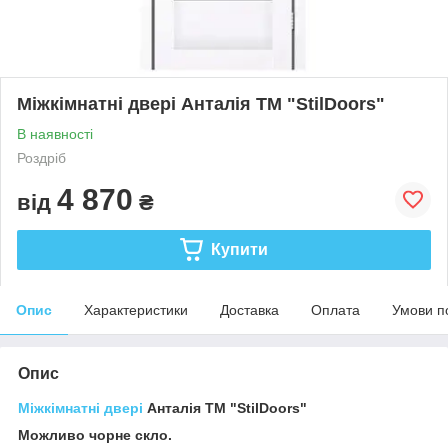
Міжкімнатні двері Анталія ТМ "StilDoors"
В наявності
Роздріб
4 870
від
₴
Купити
Опис
Характеристики
Доставка
Оплата
Умови п
Опис
Міжкімнатні двері
Анталія ТМ "StilDoors"
Можливо чорне скло.