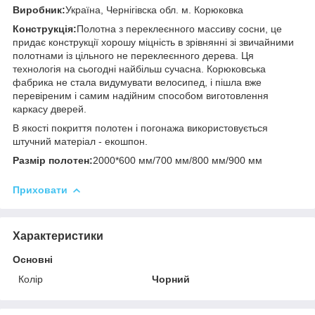
Виробник:
Україна, Чернігівска обл. м. Корюковка
Конструкція:
Полотна з переклеєнного массиву сосни, це
придає конструкції хорошу міцність в зрівнянні зі звичайними
полотнами із цільного не переклеєнного дерева. Ця
технологія на сьогодні найбільш сучасна. Корюковська
фабрика не стала видумувати велосипед, і пішла вже
перевіреним і самим надійним способом виготовлення
каркасу дверей.
В якості покриття полотен і погонажа використовується
штучний матеріал - екошпон.
Размір полотен:
2000*600 мм/700 мм/800 мм/900 мм
Приховати
Характеристики
Основні
Колір
Чорний