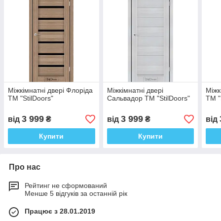
Міжкімнатні двері Флоріда
Міжкімнатні двері
Міжк
ТМ "StilDoors"
Сальвадор ТМ "StilDoors"
ТМ "
3 999
3 999
від
₴
від
₴
від
Купити
Купити
Про нас
Рейтинг не сформований
Менше 5 відгуків за останній рік
Працює з 28.01.2019