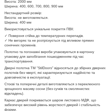
Висота: 2000 мм
Ширина: 400, 600, 700, 800, 900 мм
Нестандартний розмір:
Висота: не виготовляється.
Ширина: 400 мм
Використовується унікальне покриття ПВХ:
✓ Поверхня стійка до температурних перепадів.
✓ Не вигоряє та не розтріскується під впливом прямих
сонячних променів.
Полотно та погонажні вироби упаковуються в картонну
упаковку для запобігання пошкодженням під час
транспортування.
Дверні полотна ТМ "StilDoors" відносяться до збірних дверних
полотнів без чверті, які характеризуються надійністю та
довговічністю в експлуатації.
Стоєві та поперечні деталі виготовляються з переклеєного
зрощеного масиву сосни (без сучків та смолянистих
відкладень).
Каркас дверей покривається шаром листового МДФ, що
забезпечує високий рівень жорсткості дверей і стабільність
форми.