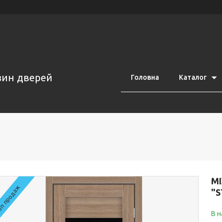
азин дверей
Головна
Каталог
МІ
п продаж
"S
В н