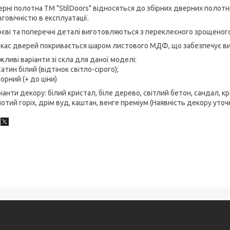
рні полотна ТМ "StilDoors" відносяться до збірних дверних полотні
говічністю в експлуатації.
єві та поперечні деталі виготовляються з переклеєного зрощеного 
кас дверей покривається шаром листового МДФ, що забезпечує вис
ливі варіанти зі скла для даної моделі:
атин білий (відтінок світло-сірого);
орний (+ до ціни)
іанти декору: білий кристал, біле дерево, світлий бетон, сандал, к
отий горіх, дрім вуд, каштан, венге преміум (Наявність декору уто