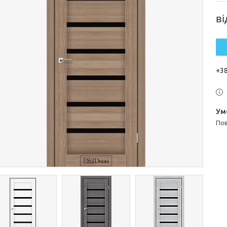
в
+38
п