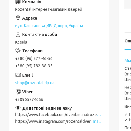
Rozental інтернет-магазин дверей
вул. Каштанова ,4Б, Дніпро, Україна
Оп
Ксенія
+380 (96) 577-46-56
Між
+380 (95) 782-38-35
Ст
Вис
Шир
shop@rozental.dp.ua
Нес
Вис
Ши
+30965774656
Вик
✓ П
https://www.facebook.com/dverilaminatrozental
Facebook
✓ Н
https://www.instagram.com/rozentaldveri
Instagram
Пол