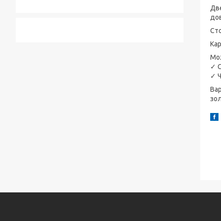
Две
дов
Сто
Кар
Мож
✓ С
✓ Ч
Вар
зол