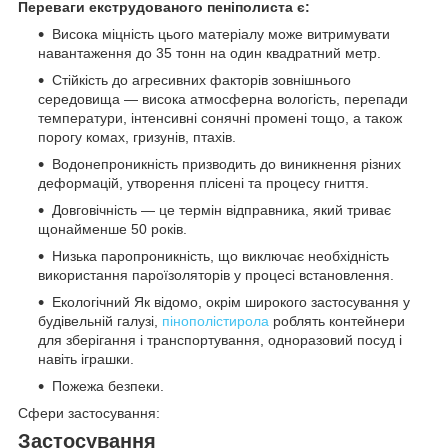
Переваги екструдованого пеніполиста є:
Висока міцність цього матеріалу може витримувати
навантаження до 35 тонн на один квадратний метр.
Стійкість до агресивних факторів зовнішнього
середовища — висока атмосферна вологість, перепади
температури, інтенсивні сонячні промені тощо, а також
порогу комах, гризунів, птахів.
Водонепроникність призводить до виникнення різних
деформацій, утворення плісені та процесу гниття.
Довговічність — це термін відправника, який триває
щонайменше 50 років.
Низька паропроникність, що виключає необхідність
використання пароїзоляторів у процесі встановлення.
Екологічний Як відомо, окрім широкого застосування у
будівельній галузі,
пінополістирола
роблять контейнери
для зберігання і транспортування, одноразовий посуд і
навіть іграшки.
Пожежа безпеки.
Сфери застосування:
Застосування