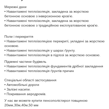
Мережні дахи
• Навантажені теплоізоляція, закладена за жорсткою
бетонною основою з інверсионною кров’ю.
• Навантажені теплоізоляція, закладена за жорсткою
бетонною основою з традиційною експлуатованою кров’ю.
Поли і перекриття
• Навантажені теплоізоляцією перекриті, укладені за жорсткою
основою.
• Навантажені теплоізоляція у шарах ґрунту.
• Навантажені теплоізоляція в підлозі за жорсткою основою.
Підземні частини будівель
• Навантажені теплоізоляція фундаментів дрібної закладення
• Навантажені теплоізоляція ґрунтів причин
Спеціальні області застосування
• Автомобільні дороги
• Залізні насипи.
• Покривання аеродромів.
У нас ви можете купити пенсополістирол товщиною
20мм,30м,40м,50 мм