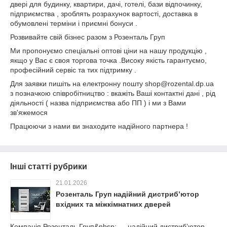
двері для будинку, квартири, дачі, готелі, бази відпочинку,
підприємства , зроблять розрахунок вартості, доставка в
обумовлені терміни і приємні бонуси .
Розвивайте свій бізнес разом з Розенталь Груп
Ми пропонуємо спеціальні оптові ціни на нашу продукцію ,
якщо у Вас є своя торгова точка .Високу якість гарантуємо,
професійний сервіс та тих підтримку .
Для заявки пишіть на електронну пошту shop@rozental.dp.ua
з позначкою співробітництво : вкажіть Ваші контактні дані , рід
діяльності ( назва підприємства або ПП ) і ми з Вами
зв'яжемося
Працюючи з нами ви знаходите надійного партнера !
Інші статті рубрики
21.01.2026
Розенталь Груп надійний дистриб’ютор
вхідних та міжкімнатних дверей
Компанія Розенталь Груп&nbsp; — надійний дистриб’ютор